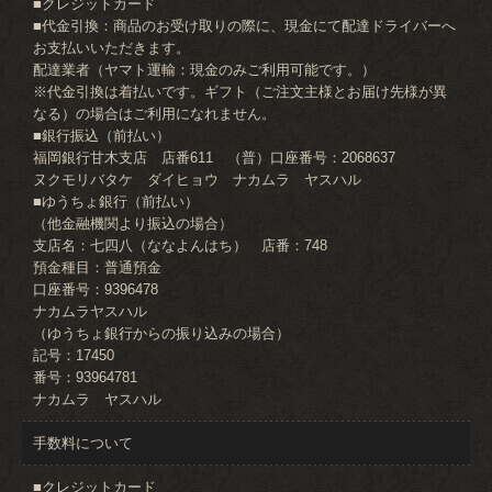
■クレジットカード
■代金引換：商品のお受け取りの際に、現金にて配達ドライバーへ
お支払いいただきます。
配達業者（ヤマト運輸：現金のみご利用可能です。）
※代金引換は着払いです。ギフト（ご注文主様とお届け先様が異
なる）の場合はご利用になれません。
■銀行振込（前払い）
福岡銀行甘木支店 店番611 （普）口座番号：2068637
ヌクモリバタケ ダイヒョウ ナカムラ ヤスハル
■ゆうちょ銀行（前払い）
（他金融機関より振込の場合）
支店名：七四八（ななよんはち） 店番：748
預金種目：普通預金
口座番号：9396478
ナカムラヤスハル
（ゆうちょ銀行からの振り込みの場合）
記号：17450
番号：93964781
ナカムラ ヤスハル
手数料について
■クレジットカード