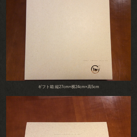
ギフト箱:縦27cm×横24cm×高5cm