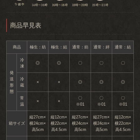
商品早見表
商品
極生：紡
極生：結
通常：紡
通常：絆
通常：結
冷
◎
◎
〇
〇
〇
凍
発
送
冷
×
×
◎
◎
◎
形
蔵
態
常
〇
〇
〇
×
×
温
※01
※01
※01
縦27cm×
縦12cm×
縦27cm×
縦27cm×
縦12cm×
箱サイズ
横24cm×
横22cm×
横24cm×
横24cm×
横22cm×
高5cm
高4.5cm
高5cm
高5cm
高4.5cm