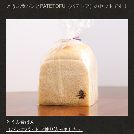
とうふ食パンとPATETOFU（パテトフ）のセットです！
とうふ食ぱん
（パンにパテトフ練り込みました）