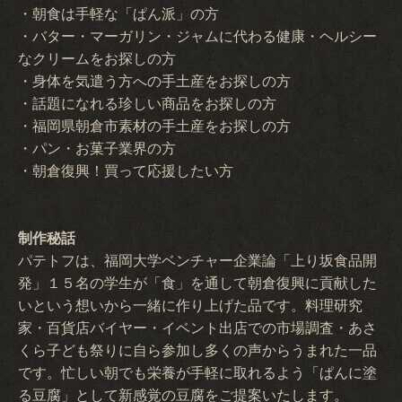
・朝食は手軽な「ぱん派」の方
・バター・マーガリン・ジャムに代わる健康・ヘルシー
なクリームをお探しの方
・身体を気遣う方への手土産をお探しの方
・話題になれる珍しい商品をお探しの方
・福岡県朝倉市素材の手土産をお探しの方
・パン・お菓子業界の方
・朝倉復興！買って応援したい方
制作秘話
パテトフは、福岡大学ベンチャー企業論「上り坂食品開
発」１５名の学生が「食」を通して朝倉復興に貢献した
いという想いから一緒に作り上げた品です。料理研究
家・百貨店バイヤー・イベント出店での市場調査・あさ
くら子ども祭りに自ら参加し多くの声からうまれた一品
です。忙しい朝でも栄養が手軽に取れるよう「ぱんに塗
る豆腐」として新感覚の豆腐をご提案いたします。