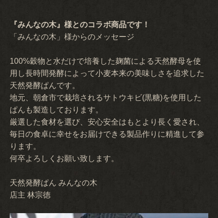
『みんなの木』様とのコラボ商品です！
「みんなの木」様からのメッセージ
100%穀物と水だけで培養した麹菌による天然酵母を使
用し長時間発酵によって小麦本来の美味しさを追求した
天然発酵ぱんです。
地元、朝倉市で栽培されるサトウキビ(黒糖)を使用した
ぱんも製造しております。
厳選した食材を選び、安心安全はもとより長く愛され、
毎日の食卓に幸せをお届けできる製品作りに精進して参
ります。
何卒よろしくお願い致します。
天然発酵ぱん みんなの木
店主 林宗徳