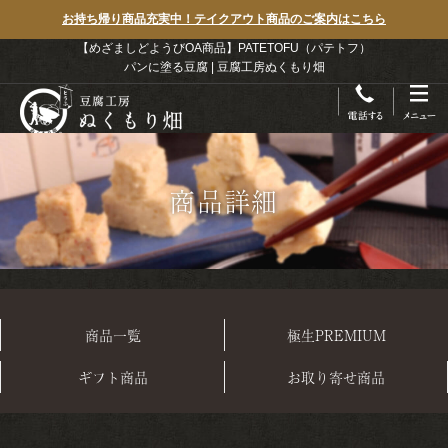
お持ち帰り商品充実中！テイクアウト商品のご案内はこちら
【めざましどようびOA商品】PATETOFU（パテトフ）
パンに塗る豆腐 | 豆腐工房ぬくもり畑
商品詳細
商品一覧
極生PREMIUM
ギフト商品
お取り寄せ商品