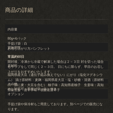
商品の詳細
内容量
80g×4パック
手提げ袋：白
賞味期限
お召し上がり方パンフレット
常温約60日
開封後、冷凍から冷蔵で解凍した場合は２～３日 封を切った場合
原材料
もラップをして同じく２～３日。 日にちに限らず、早目のお召し
上がりをおすすめいたします。
福岡県産大豆（遺伝子組み換えでない）にがり（塩化マグネシウ
ム） 漬け原材料：麦麹・福岡県産大豆・塩・砂糖・清酒（原材料
その他
の一部に麦・大豆を含む） 柚子味：高知県産柚子 生姜味：高知
のし対応可・手提げ袋（白）付き
県産生姜 唐辛子味：朝倉産唐辛子
オプション
手提げ袋や保冷材もご用意しております。別ページでの販売にな
ります。