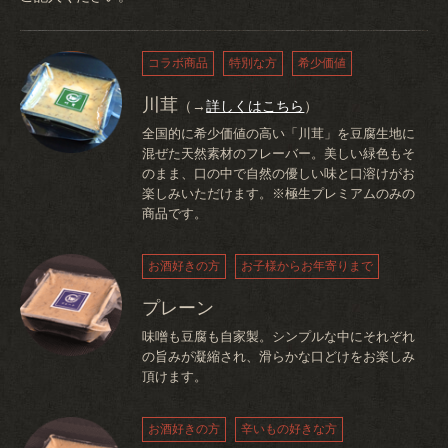
コラボ商品
特別な方
希少価値
川茸
（→
詳しくはこちら
）
全国的に希少価値の高い「川茸」を豆腐生地に
混ぜた天然素材のフレーバー。美しい緑色もそ
のまま、口の中で自然の優しい味と口溶けがお
楽しみいただけます。※極生プレミアムのみの
商品です。
お酒好きの方
お子様からお年寄りまで
プレーン
味噌も豆腐も自家製。シンプルな中にそれぞれ
の旨みが凝縮され、滑らかな口どけをお楽しみ
頂けます。
お酒好きの方
辛いもの好きな方