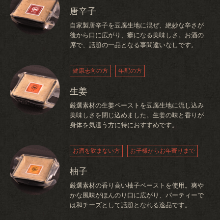
唐辛子
自家製唐辛子を豆腐生地に混ぜ、絶妙な辛さが
後から口に広がり、癖になる美味しさ。お酒の
席で、話題の一品となる事間違いなしです。
健康志向の方
年配の方
生姜
厳選素材の生姜ペーストを豆腐生地に流し込み
美味しさを閉じ込めました。生姜の味と香りが
身体を気遣う方に特におすすめです。
お酒を飲まない方
お子様からお年寄りまで
柚子
厳選素材の香り高い柚子ペーストを使用。爽や
かな風味がほんのり口に広がり、パーティーで
は和チーズとして話題となれる逸品です。