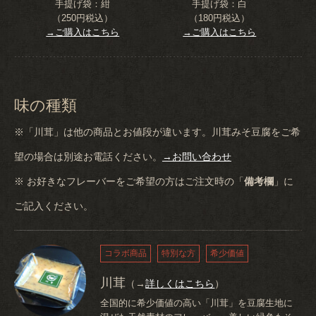
手提げ袋：紺
手提げ袋：白
（250円税込）
（180円税込）
→ご購入はこちら
→ご購入はこちら
味の種類
※「川茸」は他の商品とお値段が違います。川茸みそ豆腐をご希
望の場合は別途お電話ください。
→お問い合わせ
※ お好きなフレーバーをご希望の方はご注文時の「
備考欄
」に
ご記入ください。
コラボ商品
特別な方
希少価値
川茸
（→
詳しくはこちら
）
全国的に希少価値の高い「川茸」を豆腐生地に