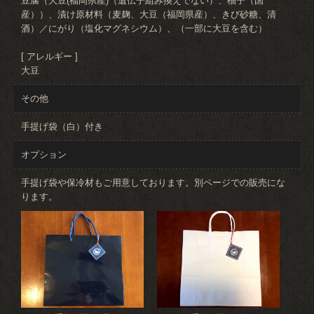
豆腐（大豆(福岡県産)（遺伝子組み換えでない）、柚子（国
産））、漬け原材料（麦麹、大豆（福岡県産）、きび砂糖、清
酒）／にがり（塩化マグネシウム）、（一部に大豆を含む）
[ アレルギー ]
大豆
その他
手提げ袋（白）付き
オプション
手提げ袋や保冷材もご用意しております。別ページでの販売にな
ります。