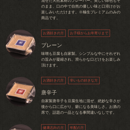
混ぜた天然素材のフレーバー。美しい緑色もそ
のまま、口の中で自然の優しい味と口溶けがお
楽しみいただけます。※極生プレミアムのみの
商品です。
お酒好きの方
お子様からお年寄りまで
プレーン
味噌も豆腐も自家製。シンプルな中にそれぞれ
の旨みが凝縮され、滑らかな口どけをお楽しみ
頂けます。
お酒好きの方
辛いもの好きな方
唐辛子
自家製唐辛子を豆腐生地に混ぜ、絶妙な辛さが
後から口に広がり、癖になる美味しさ。お酒の
席で、話題の一品となる事間違いなしです。
健康志向の方
年配の方