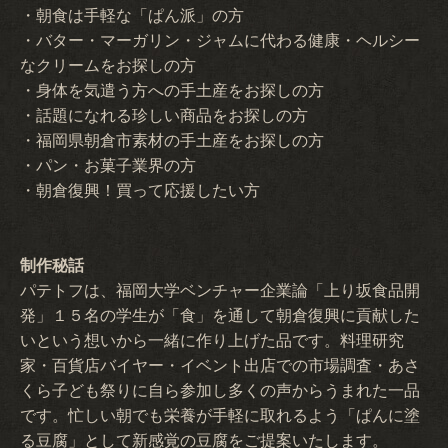
・朝食は手軽な「ぱん派」の方
・バター・マーガリン・ジャムに代わる健康・ヘルシー
なクリームをお探しの方
・身体を気遣う方への手土産をお探しの方
・話題になれる珍しい商品をお探しの方
・福岡県朝倉市素材の手土産をお探しの方
・パン・お菓子業界の方
・朝倉復興！買って応援したい方
制作秘話
パテトフは、福岡大学ベンチャー企業論「上り坂食品開
発」１５名の学生が「食」を通して朝倉復興に貢献した
いという想いから一緒に作り上げた品です。料理研究
家・百貨店バイヤー・イベント出店での市場調査・あさ
くら子ども祭りに自ら参加し多くの声からうまれた一品
です。忙しい朝でも栄養が手軽に取れるよう「ぱんに塗
る豆腐」として新感覚の豆腐をご提案いたします。