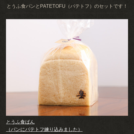
とうふ食パンとPATETOFU（パテトフ）のセットです！
とうふ食ぱん
（パンにパテトフ練り込みました）