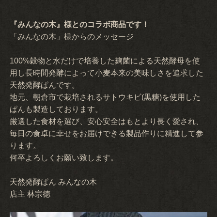
『みんなの木』様とのコラボ商品です！
「みんなの木」様からのメッセージ
100%穀物と水だけで培養した麹菌による天然酵母を使
用し長時間発酵によって小麦本来の美味しさを追求した
天然発酵ぱんです。
地元、朝倉市で栽培されるサトウキビ(黒糖)を使用した
ぱんも製造しております。
厳選した食材を選び、安心安全はもとより長く愛され、
毎日の食卓に幸せをお届けできる製品作りに精進して参
ります。
何卒よろしくお願い致します。
天然発酵ぱん みんなの木
店主 林宗徳