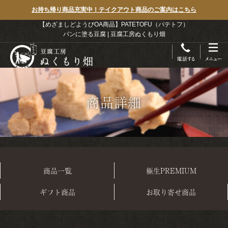
お持ち帰り商品充実中！テイクアウト商品のご案内はこちら
【めざましどようびOA商品】PATETOFU（パテトフ）
パンに塗る豆腐 | 豆腐工房ぬくもり畑
商品詳細
商品一覧
極生PREMIUM
ギフト商品
お取り寄せ商品