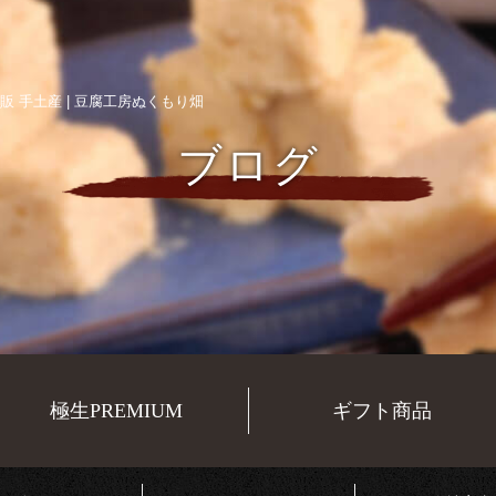
販 手土産 | 豆腐工房ぬくもり畑
ブログ
極生PREMIUM
ギフト商品