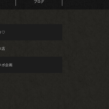
ブログ
り♡
本店
ラボ企画