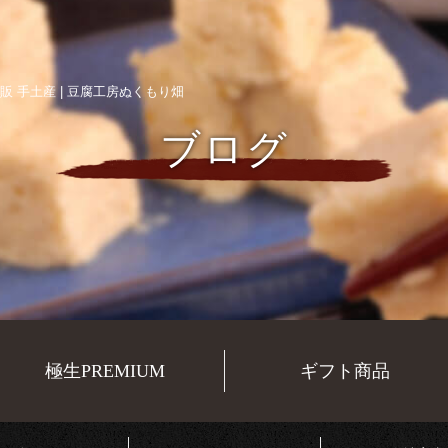
販 手土産 | 豆腐工房ぬくもり畑
ブログ
極生PREMIUM
ギフト商品