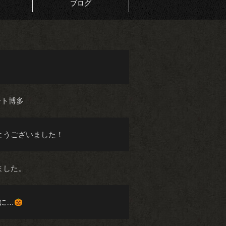
ブログ
ート博多
とうございました！
ました。
産に…